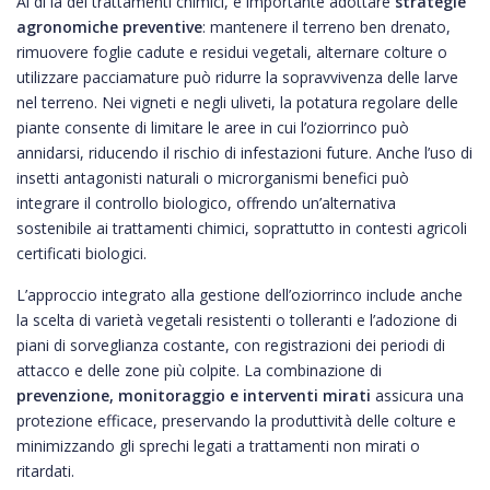
Al di là dei trattamenti chimici, è importante adottare
strategie
agronomiche preventive
: mantenere il terreno ben drenato,
rimuovere foglie cadute e residui vegetali, alternare colture o
utilizzare pacciamature può ridurre la sopravvivenza delle larve
nel terreno. Nei vigneti e negli uliveti, la potatura regolare delle
piante consente di limitare le aree in cui l’oziorrinco può
annidarsi, riducendo il rischio di infestazioni future. Anche l’uso di
insetti antagonisti naturali o microrganismi benefici può
integrare il controllo biologico, offrendo un’alternativa
sostenibile ai trattamenti chimici, soprattutto in contesti agricoli
certificati biologici.
L’approccio integrato alla gestione dell’oziorrinco include anche
la scelta di varietà vegetali resistenti o tolleranti e l’adozione di
piani di sorveglianza costante, con registrazioni dei periodi di
attacco e delle zone più colpite. La combinazione di
prevenzione, monitoraggio e interventi mirati
assicura una
protezione efficace, preservando la produttività delle colture e
minimizzando gli sprechi legati a trattamenti non mirati o
ritardati.