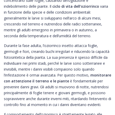
concentrano sulle foglie, causando defogliazione e
indebolimento delle piante. Il
ciclo di vita dell’oziorrinco
varia
in funzione della specie e delle condizioni ambientali:
generalmente le larve si sviluppano nell’arco di alcuni mesi,
crescendo nel terreno e nutrendosi delle radici sotterranee,
mentre gli adulti emergono in primavera o in autunno, a
seconda della temperatura e dell’umidità del terreno.
Durante la fase adulta, l’oziorrinco insetto attacca foglie,
germogli e fiori, creando buchi irregolari e riducendo la capacità
fotosintetica della pianta. La sua presenza è spesso difficile da
individuare nei primi stadi, perché le larve sono sotterranee e
invisibili, mentre i danni visibili compaiono solo quando
l’infestazione è ormai avanzata. Per questo motivo,
monitorare
con attenzione il terreno e le piante
è fondamentale per
prevenire danni gravi. Gli adulti si muovono di notte, nutrendosi
principalmente di foglie tenere e giovani germogli, e possono
sopravvivere anche durante inverni miti, ritardando l’intervento di
controllo fino al momento in cui i danni diventano evidenti.
Il comportamento dell’oziorrinco è strettamente legato alle