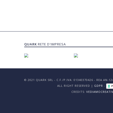
QUARK
RETE D'IMPRESA
© 2021 QUARK SRL - C.F./P.IVA: 01340370426 - REA AN-1
ALL RIGHT RESERVED |
GDPR
-
P
CREDITS:
VEDIAMOCREATI