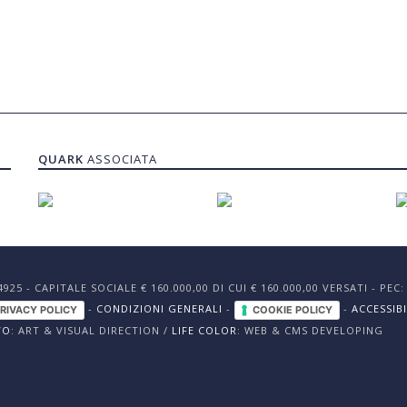
QUARK
ASSOCIATA
24925 - CAPITALE SOCIALE € 160.000,00 DI CUI € 160.000,00 VERSATI - P
-
CONDIZIONI GENERALI
-
-
ACCESSIBI
RIVACY POLICY
COOKIE POLICY
VO
: ART & VISUAL DIRECTION /
LIFE COLOR
: WEB & CMS DEVELOPING