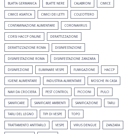
BLATTA GERMANICA
BLATTE NERE
CALABRONI
CIMICE
CIMICE ASIATICA
CIMICI DEI LETTI
COLEOTTERO
CONTAMINAZIONE ALIMENTARE
CORONAVIRUS
CORSI HACCP ONLINE
DERATTIZZAZIONE
DERATTIZZAZIONE ROMA
DISINFESTAZIONE
DISINFESTAZIONE ROMA
DISINFESTAZIONE ZANZARA
DISINFEZIONE
ELIMINARE VESPE
FUMIGAZIONE
HACCP
IGIENE ALIMENTARE
INDUSTRIA ALIMENTARE
MOSCHE IN CASA
NAVI DA CROCIERA
PEST CONTROL
PICCIONI
PULCI
SANIFICARE
SANIFICARE AMBIENTI
SANIFICAZIONE
TARLI
TARLI DEL LEGNO
TIPI DI VESPE
TOPO
TRATTAMENTO ANTITARLO
VESPE
VIRUS DENGUE
ZANZARA