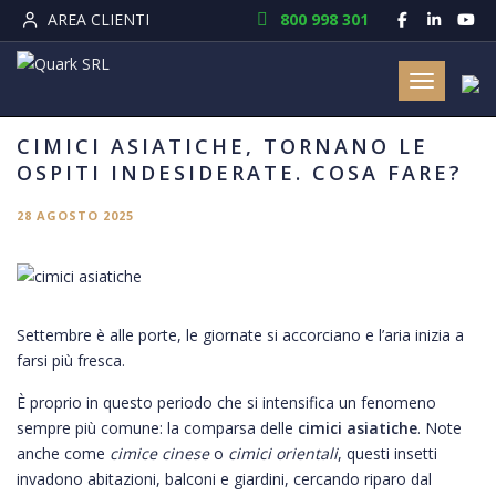
AREA CLIENTI
800 998 301
Toggle nav
CIMICI ASIATICHE, TORNANO LE
OSPITI INDESIDERATE. COSA FARE?
28 AGOSTO 2025
Settembre è alle porte, le giornate si accorciano e l’aria inizia a
farsi più fresca.
È proprio in questo periodo che si intensifica un fenomeno
sempre più comune: la comparsa delle
cimici asiatiche
. Note
anche come
cimice cinese
o
cimici orientali
, questi insetti
invadono abitazioni, balconi e giardini, cercando riparo dal