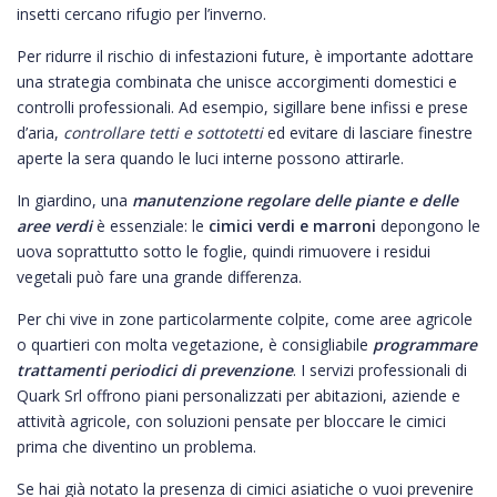
insetti cercano rifugio per l’inverno.
Per ridurre il rischio di infestazioni future, è importante adottare
una strategia combinata che unisce accorgimenti domestici e
controlli professionali. Ad esempio, sigillare bene infissi e prese
d’aria,
controllare tetti e sottotetti
ed evitare di lasciare finestre
aperte la sera quando le luci interne possono attirarle.
In giardino, una
manutenzione regolare delle piante e delle
aree verdi
è essenziale: le
cimici verdi e marroni
depongono le
uova soprattutto sotto le foglie, quindi rimuovere i residui
vegetali può fare una grande differenza.
Per chi vive in zone particolarmente colpite, come aree agricole
o quartieri con molta vegetazione, è consigliabile
programmare
trattamenti periodici di prevenzione
. I servizi professionali di
Quark Srl offrono piani personalizzati per abitazioni, aziende e
attività agricole, con soluzioni pensate per bloccare le cimici
prima che diventino un problema.
Se hai già notato la presenza di cimici asiatiche o vuoi prevenire