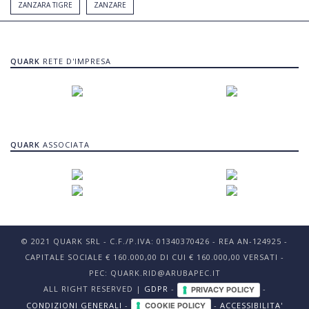
ZANZARA TIGRE
ZANZARE
QUARK
RETE D'IMPRESA
QUARK
ASSOCIATA
© 2021 QUARK SRL - C.F./P.IVA: 01340370426 - REA AN-124925 -
CAPITALE SOCIALE € 160.000,00 DI CUI € 160.000,00 VERSATI -
PEC: QUARK.RID@ARUBAPEC.IT
ALL RIGHT RESERVED |
GDPR
-
-
PRIVACY POLICY
CONDIZIONI GENERALI
-
-
ACCESSIBILITA'
COOKIE POLICY