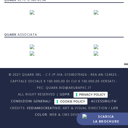
QUARK
ASSOCIATA
© 2021 QUARK SRL - C.F./P.IVA: 01340370426 - REA AN-124925 -
CAPITALE SOCIALE € 160.000,00 DI CUI € 160.000,00 VERSATI -
PEC: QUARK.RID@ARUBAPEC.IT
ALL RIGHT RESERVED |
GDPR
-
-
PRIVACY POLICY
CONDIZIONI GENERALI
-
-
ACCESSIBILITA'
COOKIE POLICY
CREDITS:
VEDIAMOCREATIVO
: ART & VISUAL DIRECTION /
LIFE
COLOR
: WEB & CMS DEVELOPING
SCARICA
LA BROCHURE