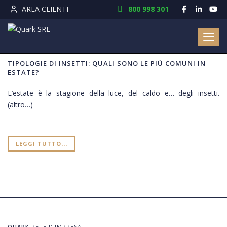
AREA CLIENTI
800 998 301
Toggl
27 GIUGNO 2025
TIPOLOGIE DI INSETTI: QUALI SONO LE PIÙ COMUNI IN
ESTATE?
L’estate è la stagione della luce, del caldo e… degli insetti.
(altro…)
LEGGI TUTTO...
QUARK
RETE D'IMPRESA