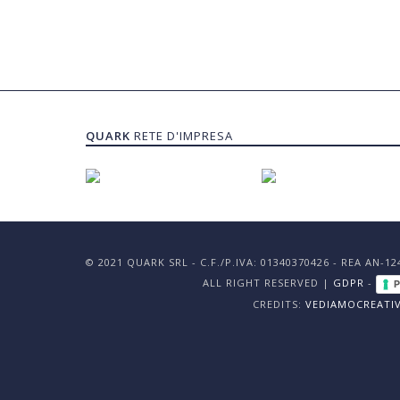
QUARK
RETE D'IMPRESA
© 2021 QUARK SRL - C.F./P.IVA: 01340370426 - REA AN-1
ALL RIGHT RESERVED |
GDPR
-
P
CREDITS:
VEDIAMOCREATI