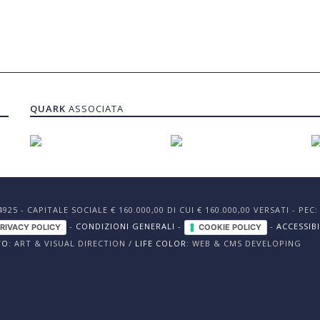
QUARK
ASSOCIATA
24925 - CAPITALE SOCIALE € 160.000,00 DI CUI € 160.000,00 VERSATI - P
-
CONDIZIONI GENERALI
-
-
ACCESSIBI
RIVACY POLICY
COOKIE POLICY
VO
: ART & VISUAL DIRECTION /
LIFE COLOR
: WEB & CMS DEVELOPING