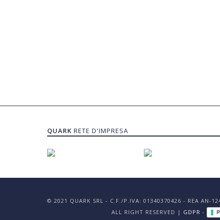
QUARK
RETE D'IMPRESA
© 2021 QUARK SRL - C.F./P.IVA: 01340370426 - REA AN-1
ALL RIGHT RESERVED |
GDPR
-
P