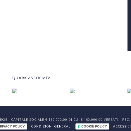
QUARK
ASSOCIATA
24925 - CAPITALE SOCIALE € 160.000,00 DI CUI € 160.000,00 VERSATI - P
-
CONDIZIONI GENERALI
-
-
ACCESSIBI
RIVACY POLICY
COOKIE POLICY